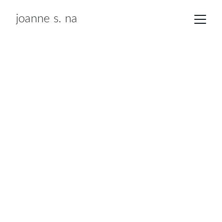
joanne s. na
7/7/2026
1 min read